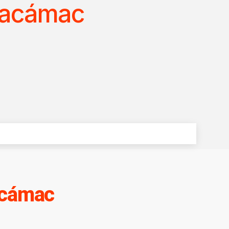
hacámac
acámac